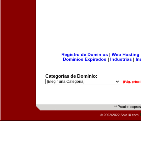
Registro de Dominios
|
Web Hosting
Dominios Expirados
|
Industrias
|
In
Categorías de Dominio:
[Pág. princi
** Precios expre
© 2002/2022 Solo10.com