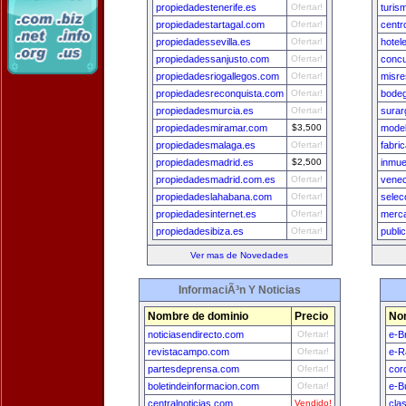
propiedadestenerife.es
Ofertar!
turis
propiedadestartagal.com
Ofertar!
cent
propiedadessevilla.es
Ofertar!
hotel
propiedadessanjusto.com
Ofertar!
concu
propiedadesriogallegos.com
Ofertar!
misre
propiedadesreconquista.com
Ofertar!
bodeg
propiedadesmurcia.es
Ofertar!
surar
propiedadesmiramar.com
$3,500
model
propiedadesmalaga.es
Ofertar!
fabri
propiedadesmadrid.es
$2,500
inmu
propiedadesmadrid.com.es
Ofertar!
venec
propiedadeslahabana.com
Ofertar!
selec
propiedadesinternet.es
Ofertar!
merc
propiedadesibiza.es
Ofertar!
publi
Ver mas de Novedades
InformaciÃ³n Y Noticias
Nombre de dominio
Precio
No
noticiasendirecto.com
Ofertar!
e-Br
revistacampo.com
Ofertar!
e-R
partesdeprensa.com
Ofertar!
cor
boletindeinformacion.com
Ofertar!
e-B
centralnoticias.com
Vendido!
cla