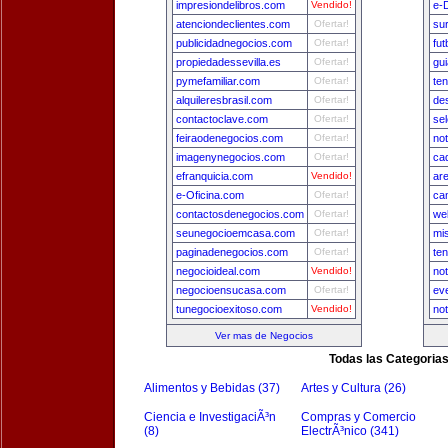
impresiondelibros.com
Vendido!
e-
atenciondeclientes.com
Ofertar!
sur
publicidadnegocios.com
Ofertar!
fu
propiedadessevilla.es
Ofertar!
gu
pymefamiliar.com
Ofertar!
ten
alquileresbrasil.com
Ofertar!
de
contactoclave.com
Ofertar!
se
feiraodenegocios.com
Ofertar!
not
imagenynegocios.com
Ofertar!
ca
efranquicia.com
Vendido!
ar
e-Oficina.com
Ofertar!
ca
contactosdenegocios.com
Ofertar!
we
seunegocioemcasa.com
Ofertar!
mi
paginadenegocios.com
Ofertar!
ten
negocioideal.com
Vendido!
not
negocioensucasa.com
Ofertar!
ev
tunegocioexitoso.com
Vendido!
not
Ver mas de Negocios
Todas las Categoria
Alimentos y Bebidas (37)
Artes y Cultura (26)
Ciencia e InvestigaciÃ³n
Compras y Comercio
(8)
ElectrÃ³nico (341)