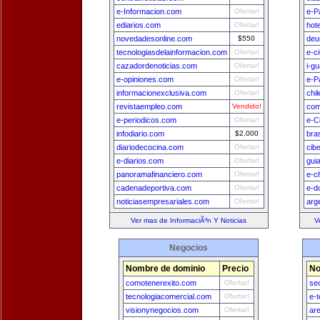
e-Informacion.com
Ofertar!
e-P
ediarios.com
Ofertar!
hot
novedadesonline.com
$550
deu
tecnologiasdelainformacion.com
Ofertar!
e-c
cazadordenoticias.com
Ofertar!
i-g
e-opiniones.com
Ofertar!
e-P
informacionexclusiva.com
Ofertar!
chi
revistaempleo.com
Vendido!
com
e-periodicos.com
Ofertar!
e-C
infodiario.com
$2,000
bra
diariodecocina.com
Ofertar!
cib
e-diarios.com
Ofertar!
gui
panoramafinanciero.com
Ofertar!
e-c
cadenadeportiva.com
Ofertar!
e-d
noticiasempresariales.com
Ofertar!
arg
Ver mas de InformaciÃ³n Y Noticias
V
Negocios
Nombre de dominio
Precio
No
comotenerexito.com
Ofertar!
se
tecnologiacomercial.com
Ofertar!
e-
visionynegocios.com
Ofertar!
are