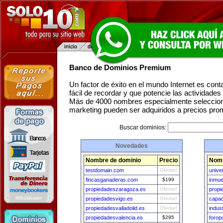
Banco de Dominios Premium
Un factor de éxito en el mundo Internet es con
fácil de recordar y que potencie las actividade
Más de 4000 nombres especialmente seleccion
marketing pueden ser adquiridos a precios pro
Buscar dominios:
Novedades
Nombre de dominio
Precio
Nomb
testdomain.com
Ofertar!
univ
fincasganaderas.com
$199
inmue
propiedadeszaragoza.es
Ofertar!
prop
propiedadesvigo.es
Ofertar!
capac
propiedadesvalladolid.es
Ofertar!
indus
propiedadesvalencia.es
$295
forop