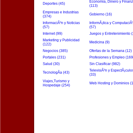
Economia, Dinero y Finan
Deportes (45)
(113)
Empresas e Industrias
Gobierno (16)
(374)
InformaciÃ³n y Noticias
InformÃ¡tica y ComputaciÃ
(57)
(57)
Internet (99)
Juegos y Entretenimiento (
Marketing y Publicidad
Medicina (9)
(122)
Negocios (385)
Ofertas de la Semana (12)
Portales (231)
Profesiones y Empleo (169
Salud (30)
Sin Clasificar (982)
TelevisiÃ³n y EspectÃ¡culo
TecnologÃ­a (43)
(33)
Viajes,Turismo y
Web Hosting y Dominios (
Hospedaje (254)