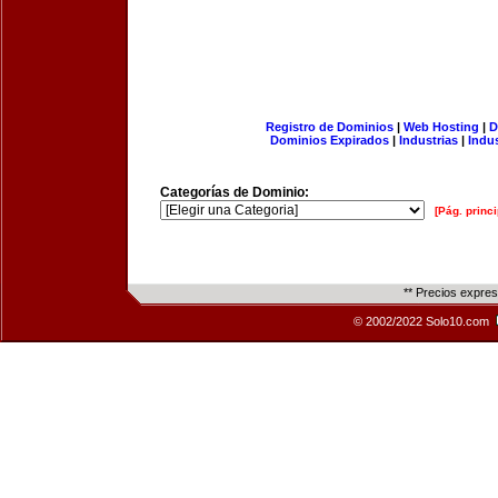
Registro de Dominios
|
Web Hosting
|
D
Dominios Expirados
|
Industrias
|
Indu
Categorías de Dominio:
[Pág. princi
** Precios expre
© 2002/2022 Solo10.com