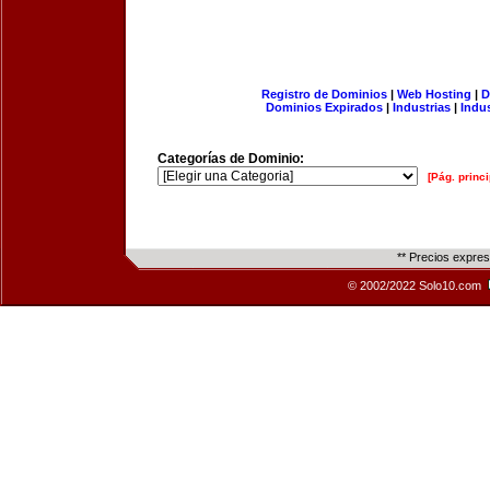
Registro de Dominios
|
Web Hosting
|
D
Dominios Expirados
|
Industrias
|
Indu
Categorías de Dominio:
[Pág. princi
** Precios expre
© 2002/2022 Solo10.com