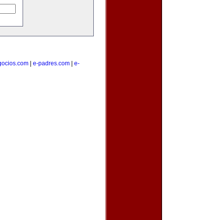
gocios.com
|
e-padres.com
|
e-