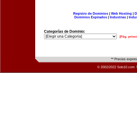
Registro de Dominios
|
Web Hosting
|
D
Dominios Expirados
|
Industrias
|
Indu
Categorías de Dominio:
[Pág. princi
** Precios expre
© 2002/2022 Solo10.com