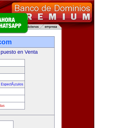
.com
 puesto en Venta
y EspectÃ¡culos
tas