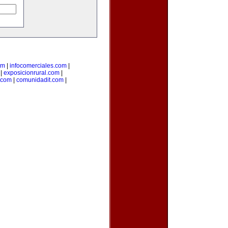
om
|
infocomerciales.com
|
|
exposicionrural.com
|
.com
|
comunidadit.com
|