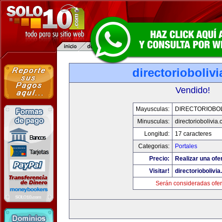
directorioboliv
Vendido!
Mayusculas:
DIRECTORIOBOL
Minusculas:
directoriobolivia
Longitud:
17 caracteres
Categorias:
Portales
Precio:
Realizar una ofer
Visitar!
directoriobolivi
Serán consideradas ofer