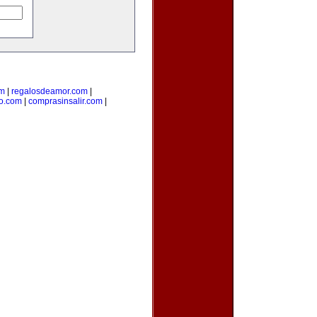
om
|
regalosdeamor.com
|
o.com
|
comprasinsalir.com
|