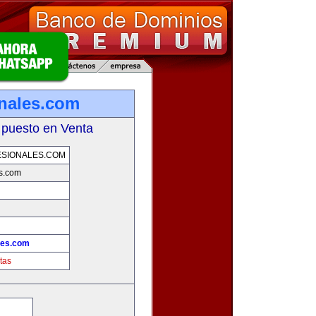
onales.com
 puesto en Venta
SIONALES.COM
es.com
les.com
tas