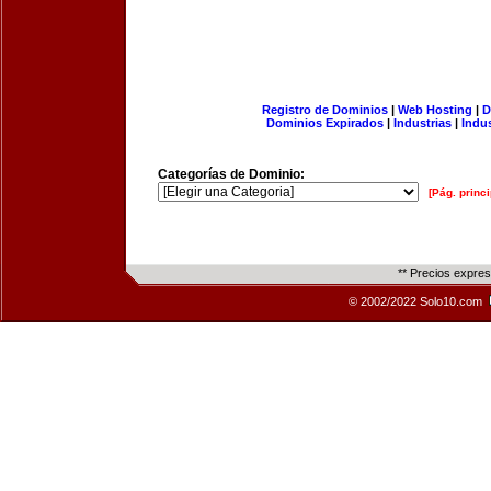
Registro de Dominios
|
Web Hosting
|
D
Dominios Expirados
|
Industrias
|
Indu
Categorías de Dominio:
[Pág. princi
** Precios expre
© 2002/2022 Solo10.com