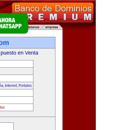
com
 puesto en Venta
­a
,
Internet
,
Portales
tas