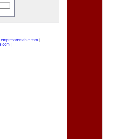
|
empresarentable.com
|
s.com
|