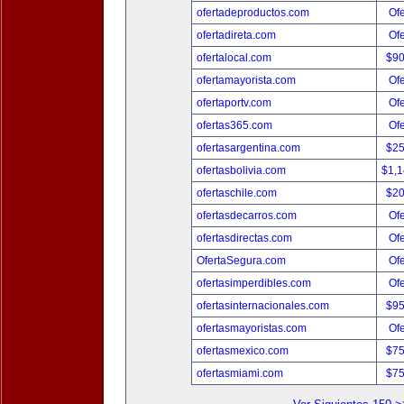
ofertadeproductos.com
Ofe
ofertadireta.com
Ofe
ofertalocal.com
$9
ofertamayorista.com
Ofe
ofertaportv.com
Ofe
ofertas365.com
Ofe
ofertasargentina.com
$2
ofertasbolivia.com
$1,
ofertaschile.com
$2
ofertasdecarros.com
Ofe
ofertasdirectas.com
Ofe
OfertaSegura.com
Ofe
ofertasimperdibles.com
Ofe
ofertasinternacionales.com
$9
ofertasmayoristas.com
Ofe
ofertasmexico.com
$7
ofertasmiami.com
$7