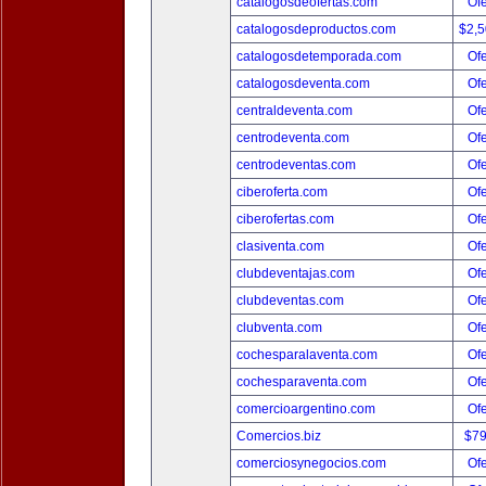
catalogosdeofertas.com
Ofe
catalogosdeproductos.com
$2,
catalogosdetemporada.com
Ofe
catalogosdeventa.com
Ofe
centraldeventa.com
Ofe
centrodeventa.com
Ofe
centrodeventas.com
Ofe
ciberoferta.com
Ofe
ciberofertas.com
Ofe
clasiventa.com
Ofe
clubdeventajas.com
Ofe
clubdeventas.com
Ofe
clubventa.com
Ofe
cochesparalaventa.com
Ofe
cochesparaventa.com
Ofe
comercioargentino.com
Ofe
Comercios.biz
$7
comerciosynegocios.com
Ofe