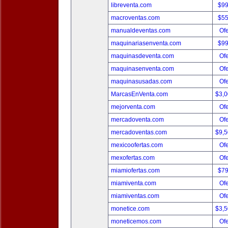
libreventa.com
$9
macroventas.com
$5
manualdeventas.com
Ofe
maquinariasenventa.com
$9
maquinasdeventa.com
Ofe
maquinasenventa.com
Ofe
maquinasusadas.com
Ofe
MarcasEnVenta.com
$3,
mejorventa.com
Ofe
mercadoventa.com
Ofe
mercadoventas.com
$9,
mexicoofertas.com
Ofe
mexofertas.com
Ofe
miamiofertas.com
$7
miamiventa.com
Ofe
miamiventas.com
Ofe
monetice.com
$3,
moneticemos.com
Ofe